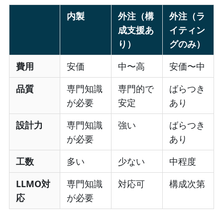
内製
外注（構
外注（ラ
成支援あ
イティン
り）
グのみ）
費用
安価
中〜高
安価〜中
品質
専門知識
専門的で
ばらつき
が必要
安定
あり
設計力
専門知識
強い
ばらつき
が必要
あり
工数
多い
少ない
中程度
LLMO対
専門知識
対応可
構成次第
応
が必要